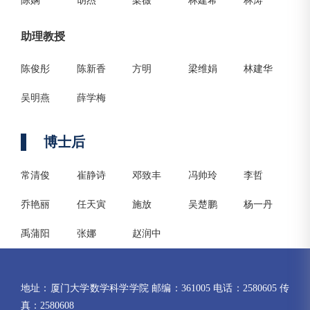
陈娴
胡杰
梁薇
林建希
林涛
助理教授
陈俊彤
陈新香
方明
梁维娟
林建华
吴明燕
薛学梅
博士后
常清俊
崔静诗
邓致丰
冯帅玲
李哲
乔艳丽
任天寅
施放
吴楚鹏
杨一丹
禹蒲阳
张娜
赵润中
地址：厦门大学数学科学学院 邮编：361005 电话：2580605 传
真：2580608