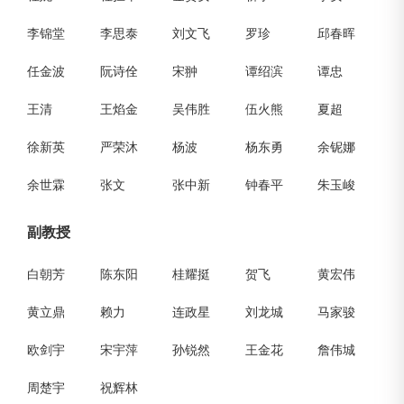
李锦堂
李思泰
刘文飞
罗珍
邱春晖
任金波
阮诗佺
宋翀
谭绍滨
谭忠
王清
王焰金
吴伟胜
伍火熊
夏超
徐新英
严荣沐
杨波
杨东勇
余铌娜
余世霖
张文
张中新
钟春平
朱玉峻
副教授
白朝芳
陈东阳
桂耀挺
贺飞
黄宏伟
黄立鼎
赖力
连政星
刘龙城
马家骏
欧剑宇
宋宇萍
孙锐然
王金花
詹伟城
周楚宇
祝辉林