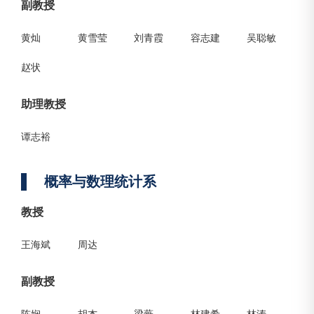
副教授
黄灿
黄雪莹
刘青霞
容志建
吴聪敏
赵状
助理教授
谭志裕
概率与数理统计系
教授
王海斌
周达
副教授