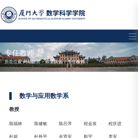
专任教师
所在位置
网站首页
>
师资队伍
>
专任教师
数学与应用数学系
教授
陈福林
陈健敏
陈吕萍
程金发
程庆进
杜妮
杜拴平
金贤安
靳宇
李安