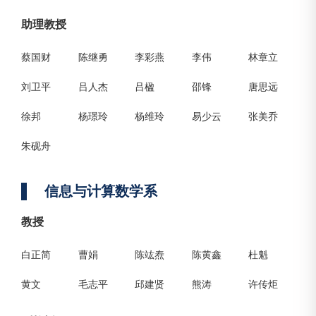
助理教授
蔡国财
陈继勇
李彩燕
李伟
林章立
刘卫平
吕人杰
吕楹
邵锋
唐思远
徐邦
杨璟玲
杨维玲
易少云
张美乔
朱砚舟
信息与计算数学系
教授
白正简
曹娟
陈竑焘
陈黄鑫
杜魁
黄文
毛志平
邱建贤
熊涛
许传炬