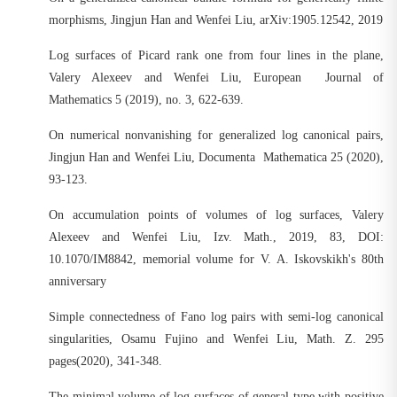
morphisms, Jingjun Han and Wenfei Liu, arXiv:1905.12542, 2019
Log surfaces of Picard rank one from four lines in the plane,
Valery Alexeev and Wenfei Liu, European Journal of
Mathematics 5 (2019), no. 3, 622-639.
On numerical nonvanishing for generalized log canonical pairs,
Jingjun Han and Wenfei Liu, Documenta Mathematica 25 (2020),
93-123.
On accumulation points of volumes of log surfaces, Valery
Alexeev and Wenfei Liu, Izv. Math., 2019, 83, DOI:
10.1070/IM8842, memorial volume for V. A. Iskovskikh's 80th
anniversary
Simple connectedness of Fano log pairs with semi-log canonical
singularities, Osamu Fujino and Wenfei Liu, Math. Z. 295
pages(2020), 341-348.
The minimal volume of log surfaces of general type with positive