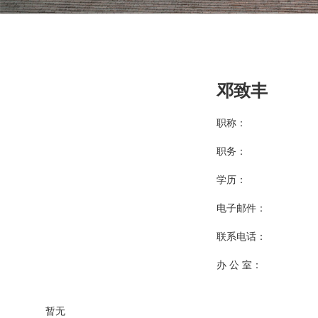
邓致丰
职称：
职务：
学历：
电子邮件：
联系电话：
办 公 室：
暂无