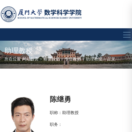
助理教授
所在位置
网站首页
>
师资队伍
>
专任教师
>
助理教授
> 正文
陈继勇
职称：助理教授
职务：