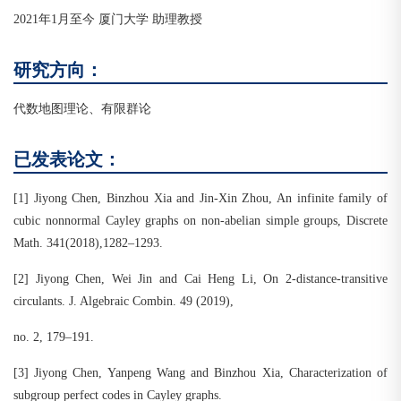
2021年1月至今 厦门大学 助理教授
研究方向：
代数地图理论、有限群论
已发表论文：
[1] Jiyong Chen, Binzhou Xia and Jin-Xin Zhou, An infinite family of
cubic nonnormal Cayley graphs on non-abelian simple groups, Discrete
Math. 341(2018),1282–1293.
[2] Jiyong Chen, Wei Jin and Cai Heng Li, On 2-distance-transitive
circulants. J. Algebraic Combin. 49 (2019),
no. 2, 179–191.
[3] Jiyong Chen, Yanpeng Wang and Binzhou Xia, Characterization of
subgroup perfect codes in Cayley graphs.