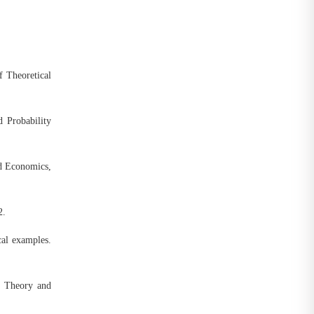
f Theoretical
d Probability
nd Economics,
2.
cal examples.
- Theory and