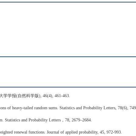
(自然科学版), 46(4), 461-463.
tions of heavy-tailed random sums. Statistics and Probability Letters, 78(6), 74
rem. Statistics and Probability Letters，78, 2679–2684.
ighted renewal functions. Journal of applied probability, 45, 972-993.