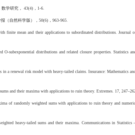
ions. 数学研究， 43(4)，1-6.
（自然科学版），50(6)，963-965.
th finite mean and their applications to subordinated distributions. Journal o
O-subexponential distributions and related closure properties. Statistics an
ies in a renewal risk model with heavy-tailed claims. Insurance: Mathematics a
d sums and their maxima with applications to ruin theory. Extremes. 17, 247–26
axima of randomly weighted sums with applications to ruin theory and numeri
weighted heavy-tailed sums and their maxima. Communications in Statistics 