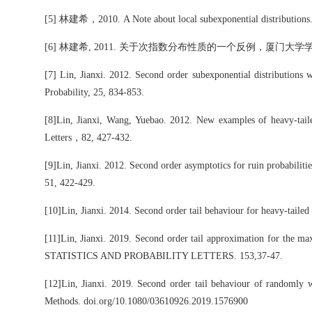
[5] 林建希，2010. A Note about local subexponential distribut
[6] 林建希, 2011. 关于次指数分布性质的一个反例，厦门大学学报
[7] Lin, Jianxi. 2012. Second order subexponential distributions wi
Probability, 25, 834-853.
[8]Lin, Jianxi, Wang, Yuebao. 2012. New examples of heavy-tailed 
Letters，82, 427-432.
[9]Lin, Jianxi. 2012. Second order asymptotics for ruin probabilit
51, 422-429.
[10]Lin, Jianxi. 2014. Second order tail behaviour for heavy-taile
[11]Lin, Jianxi. 2019. Second order tail approximation for the m
STATISTICS AND PROBABILITY LETTERS. 153,37-47.
[12]Lin, Jianxi. 2019. Second order tail behaviour of randomly 
Methods. doi.org/10.1080/03610926.2019.1576900