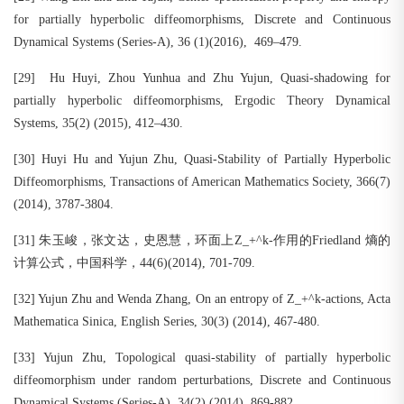
for partially hyperbolic diffeomorphisms, Discrete and Continuous
Dynamical Systems (Series-A), 36 (1)(2016), 469–479.
[29] Hu Huyi, Zhou Yunhua and Zhu Yujun, Quasi-shadowing for
partially hyperbolic diffeomorphisms, Ergodic Theory Dynamical
Systems, 35(2) (2015), 412–430.
[30] Huyi Hu and Yujun Zhu, Quasi-Stability of Partially Hyperbolic
Diffeomorphisms, Transactions of American Mathematics Society, 366(7)
(2014), 3787-3804.
[31] 朱玉峻，张文达，史恩慧，环面上Z_+^k-作用的Friedland 熵的
计算公式，中国科学，44(6)(2014), 701-709.
[32] Yujun Zhu and Wenda Zhang, On an entropy of Z_+^k-actions, Acta
Mathematica Sinica, English Series, 30(3) (2014), 467-480.
[33] Yujun Zhu, Topological quasi-stability of partially hyperbolic
diffeomorphism under random perturbations, Discrete and Continuous
Dynamical Systems (Series-A), 34(2) (2014), 869-882.