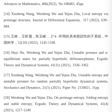
Advances in Mathematics, 406(2022), No 108483, 45pp.
[14] Xinsheng Wang, Weisheng Wu and Yujun Zhu, Local entropy via
preimage structure, Journal of Differential Equations, 317 (2022), 639–
684.
[15] 王林，王昕晟，朱玉峻， Z^k -作用的具有跟踪性的子系统，中
国科学，52(10) (2022), 1145-1168.
[16] Huyi Hu, Weisheng Wu and Yujun Zhu, Unstable pressure and u-
equilibrium states for partially hyperbolic diffeomorphsims, Ergodic
Theory and Dynamical Systems, 41(11) (2021), 3336–3362.
[17] Xinsheng Wang, Weisheng Wu and Yujun Zhu, Unstable entropy and
unstable pressure for random partially hyperbolic dynamical systems,
Stochastics and Dynamics, 21(5) (2021), Paper No: 2150021, 31pp.
[18] Weisheng Wu and Yujun Zhu, On preimage entropy, folding entropy
and stable entropy, Ergodic Theory and Dynamical Systems, 41(4)
(2021), 1217-1249.