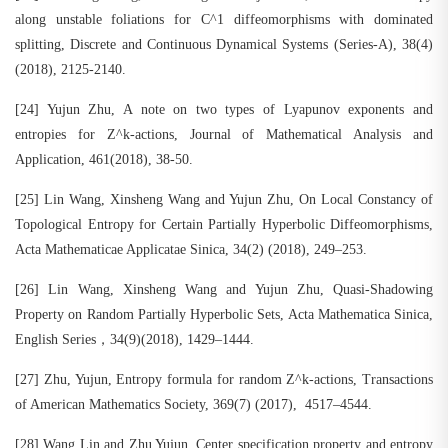
along unstable foliations for C^1 diffeomorphisms with dominated
splitting, Discrete and Continuous Dynamical Systems (Series-A), 38(4)
(2018), 2125-2140.
[24] Yujun Zhu, A note on two types of Lyapunov exponents and
entropies for Z^k-actions, Journal of Mathematical Analysis and
Application, 461(2018), 38-50.
[25] Lin Wang, Xinsheng Wang and Yujun Zhu, On Local Constancy of
Topological Entropy for Certain Partially Hyperbolic Diffeomorphisms,
Acta Mathematicae Applicatae Sinica, 34(2) (2018), 249–253.
[26] Lin Wang, Xinsheng Wang and Yujun Zhu, Quasi-Shadowing
Property on Random Partially Hyperbolic Sets, Acta Mathematica Sinica,
English Series，34(9)(2018), 1429–1444.
[27] Zhu, Yujun, Entropy formula for random Z^k-actions, Transactions
of American Mathematics Society, 369(7) (2017), 4517–4544.
[28] Wang Lin and Zhu Yujun, Center specification property and entropy