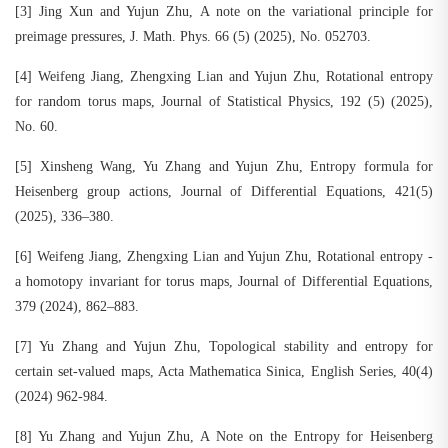
[3] Jing Xun and Yujun Zhu, A note on the variational principle for
preimage pressures, J. Math. Phys. 66 (5) (2025), No. 052703.
[4] Weifeng Jiang, Zhengxing Lian and Yujun Zhu, Rotational entropy
for random torus maps, Journal of Statistical Physics, 192 (5) (2025),
No. 60.
[5] Xinsheng Wang, Yu Zhang and Yujun Zhu, Entropy formula for
Heisenberg group actions, Journal of Differential Equations, 421(5)
(2025), 336–380.
[6] Weifeng Jiang, Zhengxing Lian and Yujun Zhu, Rotational entropy -
a homotopy invariant for torus maps, Journal of Differential Equations,
379 (2024), 862–883.
[7] Yu Zhang and Yujun Zhu, Topological stability and entropy for
certain set-valued maps, Acta Mathematica Sinica, English Series, 40(4)
(2024) 962-984.
[8] Yu Zhang and Yujun Zhu, A Note on the Entropy for Heisenberg