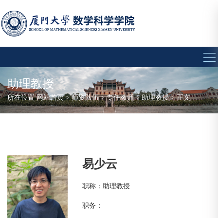
助理教授
所在位置
网站首页
>
师资队伍
>
专任教师
>
助理教授
> 正文
易少云
职称：助理教授
职务：