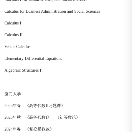
Calculus for Business Administration and Social Sciences
Calculus I
Calculus II
Vector Calculus
Elementary Differential Equations
Algebraic Structures I
厦门大学：
2023年春：《高等代数II习题课》
2023年秋：《高等代数I》、《初等数论》
2024年春：《复变函数论》