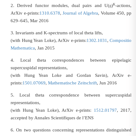
K
2.
Derived functor modules, dual pairs and U(
𝔤
)
-actions,
ArXiv e-prints:
1310.6378
,
Journal of Algebra
, Volume 450, pp
629–645, Mar 2016
3.
Invariants and K-spectrums of local theta lifts,
(with Hung Yean Loke), ArXiv e-prints:
1302.1031
,
Compositio
Mathematica
, Jan 2015
4.
Local theta correspondences between epipelagic
supercuspidal representations,
(with Hung Yean Loke and Gordan Savin), ArXiv e-
prints:
1501.07069
,
Mathematische Zeitschrift
, Jun 2016
5.
Local theta correspondence between supercuspidal
representations,
(with Hung Yean Loke), ArXiv e-prints:
1512.01797
, 2017,
accepted by Annales Scientifiques de l’ENS
6.
On two questions concerning representations distinguished