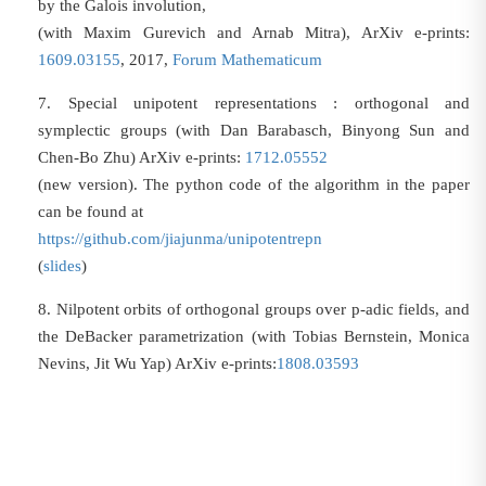
by the Galois involution,
(with Maxim Gurevich and Arnab Mitra), ArXiv e-prints:
1609.03155
, 2017,
Forum Mathematicum
7.
Special unipotent representations : orthogonal and
symplectic groups (with Dan Barabasch, Binyong Sun and
Chen-Bo Zhu) ArXiv e-prints:
1712.05552
(new version). The python code of the algorithm in the paper
can be found at
https://github.com/jiajunma/unipotentrepn
(
slides
)
8.
Nilpotent orbits of orthogonal groups over p-adic fields, and
the DeBacker parametrization (with Tobias Bernstein, Monica
Nevins, Jit Wu Yap) ArXiv e-prints:
1808.03593