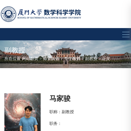
副教授
所在位置
网站首页
>
师资队伍
>
专任教师
>
副教授
> 正文
马家骏
职称：副教授
职务：