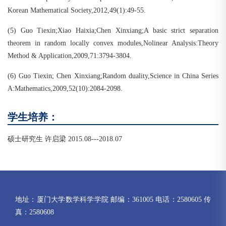
Korean Mathematical Society,2012,49(1):49-55.
(5) Guo Tiexin;Xiao Haixia;Chen Xinxiang;A basic strict separation
theorem in random locally convex modules,Nolinear Analysis:Theory
Method & Application,2009,71:3794-3804.
(6) Guo Tiexin; Chen Xinxiang;Random duality,Science in China Series
A:Mathematics,2009,52(10):2084-2098.
学生培养：
硕士研究生 许启梁 2015.08---2018.07
地址：厦门大学数学科学学院 邮编：361005 电话：2580605 传
真：2580608