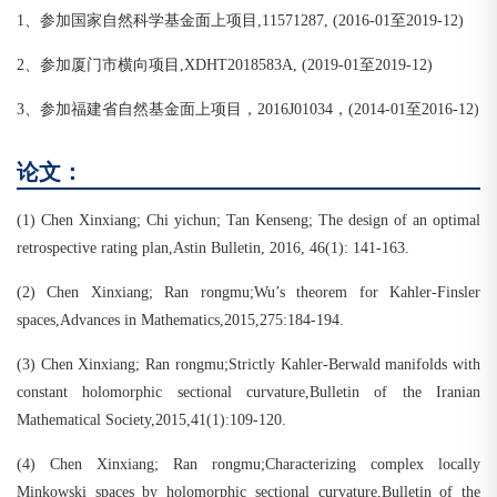
1、参加国家自然科学基金面上项目,11571287, (2016-01至2019-12)
2、参加厦门市横向项目,XDHT2018583A, (2019-01至2019-12)
3、参加福建省自然基金面上项目，2016J01034，(2014-01至2016-12)
论文：
(1) Chen Xinxiang; Chi yichun; Tan Kenseng; The design of an optimal
retrospective rating plan,Astin Bulletin, 2016, 46(1): 141-163.
(2) Chen Xinxiang; Ran rongmu;Wu’s theorem for Kahler-Finsler
spaces,Advances in Mathematics,2015,275:184-194.
(3) Chen Xinxiang; Ran rongmu;Strictly Kahler-Berwald manifolds with
constant holomorphic sectional curvature,Bulletin of the Iranian
Mathematical Society,2015,41(1):109-120.
(4) Chen Xinxiang; Ran rongmu;Characterizing complex locally
Minkowski spaces by holomorphic sectional curvature,Bulletin of the