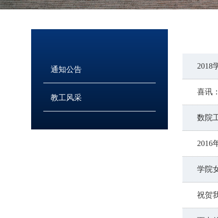
201
通知公告
喜讯
教工风采
数院
201
学院