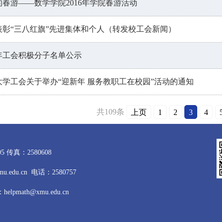
的春游——数学学院2016年学院春游活动
表彰“三八红旗”先进集体和个人（转发校工会新闻）
5年工会积极分子名单公示
大学工会关于举办“迎新年 服务教职工在校园”活动的通知
共109条
上页
1
2
3
4
 传真：2580608
du.cn 电话：2580757
pmath@xmu.edu.cn