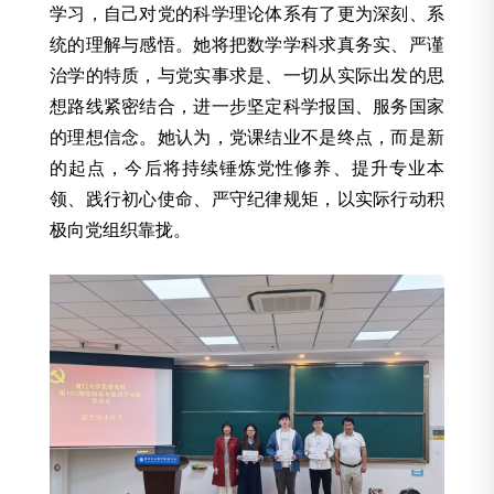
学习，自己对党的科学理论体系有了更为深刻、系
统的理解与感悟。她将把数学学科求真务实、严谨
治学的特质，与党实事求是、一切从实际出发的思
想路线紧密结合，进一步坚定科学报国、服务国家
的理想信念。她认为，党课结业不是终点，而是新
的起点，今后将持续锤炼党性修养、提升专业本
领、践行初心使命、严守纪律规矩，以实际行动积
极向党组织靠拢。