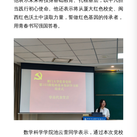
他表示未来将投身基础教育、扎根基层，以平凡担
当践行初心使命。他还表示将从厦大红色校史、闽
西红色沃土中汲取力量，誓做红色基因的传承者，
用青春书写强国答卷。
数学科学学院池云萱同学表示，通过本次党校