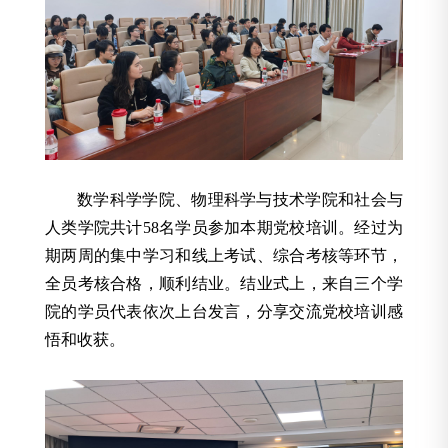
数学科学学院、物理科学与技术学院和社会与
人类学院共计58名学员参加本期党校培训。经过为
期两周的集中学习和线上考试、综合考核等环节，
全员考核合格，顺利结业。结业式上，来自三个学
院的学员代表依次上台发言，分享交流党校培训感
悟和收获。