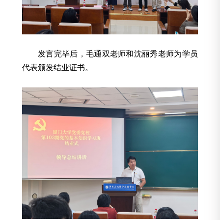
发言完毕后，毛通双老师和沈丽秀老师为学员
代表颁发结业证书。