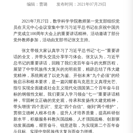
编辑：曹璐
发布时间：2021年07月29日
2021年
7月27日，数学科学学院教师第一党支部组织党
员在天元中心会议室集中学习习近平总书记在庆祝中国共
产党成立100周年大会上的重要讲话精神。活动邀请了部分
党外教师参加，活动由支部书记张文主持。
张文带领大家认真学习了习近平总书记“七一”重要讲
话的全文，并带头交流分享学习体会。张文认为，习近平
总书记的重要讲话，回顾了我们党百年奋斗的光辉历程，
展望了中华民族伟大复兴的光明前景，精辟总结了伟大建
党精神，系统阐述了以史为鉴、开创未来“九个必须”的经
验启示和根本要求，是一篇闪耀着马克思主义真理光芒、
指引实现全面建成社会主义现代化强国第二个百年奋斗目
标的纲领性文献。我们要深入学习领会“七一”重要讲话精
神，牢固树立正确的党史观，传承和发扬伟大建党精神，
带头增强“四个意识”、坚定“四个自信”、做到“两个维护”，
贯彻立德树人根本任务，提升人才培养质量，提高科研创
新水平，积极服务科教兴国战略、人才强国战略、创新驱
动发展战略，艰苦奋斗、锐意进取，为实现第二个百年奋
斗目标、实现中华民族伟大复兴而奋力拼搏。