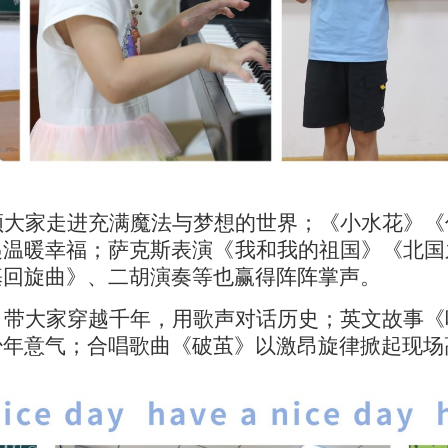
领大家走进充满魔法与梦想的世界；《小水花》《
递温暖幸福；萨克斯表演《我和我的祖国》《北国
基回旋曲》、二胡演奏等也赢得阵阵掌声。
》带大家穿越千年，用歌声对话历史；英文故事《
少年意气；合唱歌曲《破茧》以激昂旋律掀起现场