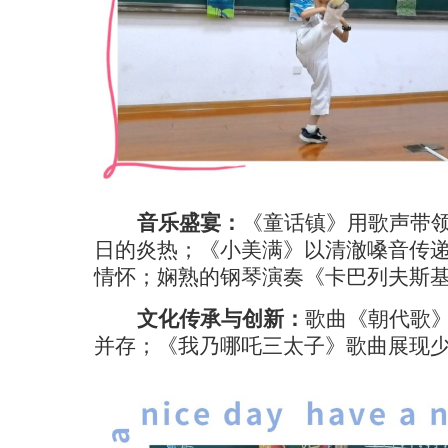
音乐盛宴：
《童话镇》用歌声带
日的炎热；《小美满》以清澈嗓音传
情怀；娴熟的钢琴演奏《卡巴列夫斯
文化传承与创新：
歌曲《朝代歌
并存；《我乃哪吒三太子》歌曲展现