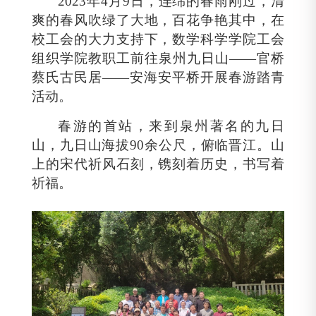
2023
年
4
月
9
日，连绵的春雨刚过，清
爽的春风吹绿了大地，百花争艳其中，在
校工会的大力支持下，数学科学学院工会
组织学院教职工前往泉州九日山
——
官桥
蔡氏古民居
——
安海安平桥开展春游踏青
活动。
春游的首站，来到泉州著名的九日
山，九日山海拔
90
余公尺，俯临晋江。山
上的宋代祈风石刻，镌刻着历史，书写着
祈福。