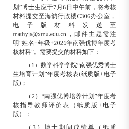
划”博士生应于
7
月
6
日中午前，将考核
材料提交至海韵行政楼
C306
办公室，
电子版材料发送至
mathyjs@xmu.edu.cn
，邮件主题需注
明
“
姓名
+
年级
+2026
年南强优博年度考
核材料
”
。需要提交的材料如下：
（
1
）数学科学学院“南强优秀博士
生培育计划”年度考核表
(
纸质版
+
电子
版
)
；
（
2
）“南强优博培养计划”年度考
核指导教师评价表（纸质版
+
电子
版）；
（
3
）博士期间成绩单（纸质