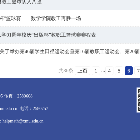
男教工篮球队入八强
版杯”篮球赛——数学学院教工再胜一场
大学91周年校庆“出版杯”教职工篮球赛赛程表
发)关于举办第46届学生田径运动会暨第16届教职工运动会、第20
...
共86条
上页
1
4
5
6
7
 传真：2580608
du.cn 电话：2580757
pmath@xmu.edu.cn