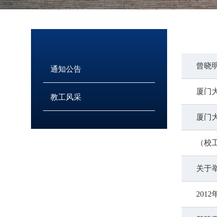
曾晓
通知公告
厦门
教工风采
厦门
（校
关于
20